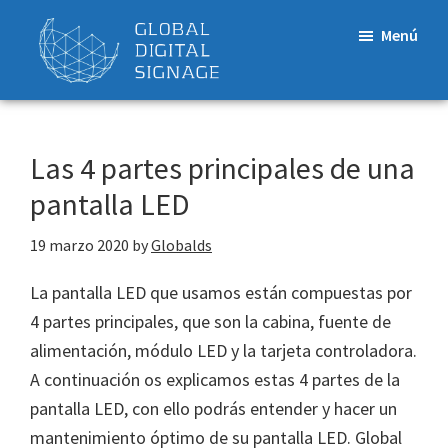
Saltar
Saltar
Menú
al
al
contenido
pie
principal
de
Global
Digital
página
Signage
Las 4 partes principales de una
pantalla LED
19 marzo 2020
by
Globalds
La pantalla LED que usamos están compuestas por
4 partes principales, que son la cabina, fuente de
alimentación, módulo LED y la tarjeta controladora.
A continuación os explicamos estas 4 partes de la
pantalla LED, con ello podrás entender y hacer un
mantenimiento óptimo de su pantalla LED. Global